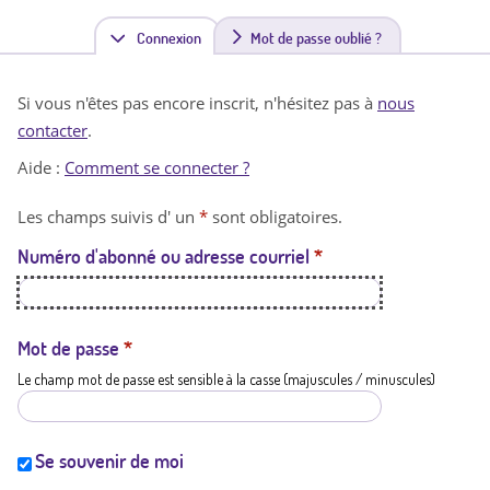
Connexion
(
Mot de passe oublié ?
o
Si vous n'êtes pas encore inscrit, n'hésitez pas à
nous
n
contacter
.
g
Aide :
Comment se connecter ?
l
Les champs suivis d' un
*
sont obligatoires.
e
Numéro d'abonné ou adresse courriel
*
t
a
c
Mot de passe
*
Le champ mot de passe est sensible à la casse (majuscules / minuscules)
t
i
f
Se souvenir de moi