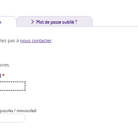
n
(
Mot de passe oublié ?
o
itez pas à
nous contacter
.
n
g
ires.
l
l
*
e
t
a
c
juscules / minuscules)
t
i