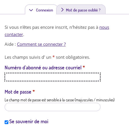
Connexion
(
Mot de passe oublié ?
o
Si vous n'êtes pas encore inscrit, n'hésitez pas à
nous
n
contacter
.
g
Aide :
Comment se connecter ?
l
Les champs suivis d' un
*
sont obligatoires.
e
Numéro d'abonné ou adresse courriel
*
t
a
c
Mot de passe
*
Le champ mot de passe est sensible à la casse (majuscules / minuscules)
t
i
f
Se souvenir de moi