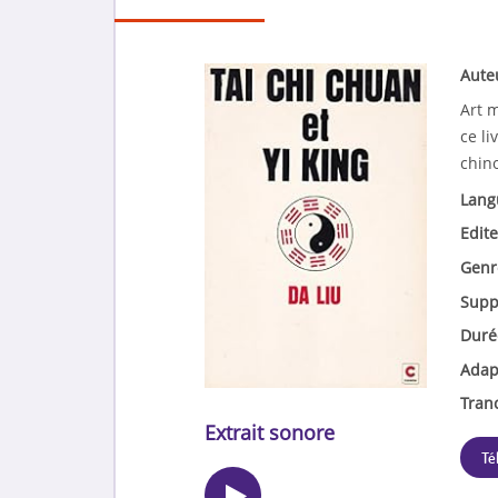
Aute
Art m
ce li
chin
Lang
Edite
Genr
Supp
Duré
Adap
Tran
Extrait sonore
Té