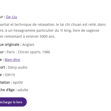
ur :
Da, Liu
artial et technique de relaxation, le taï chi chuan est relié, dans
vre, à un hexagramme particulier du Yi king, livre de sagesse
ois remontant à environ 5000 ans.
ue originale :
Anglais
ur :
Paris : Chiron sports, 1986
e :
Bien-être
ort :
Daisy audio
e :
03h19
tation :
ApiDV
che d'âge :
adulte
lécharger le livre