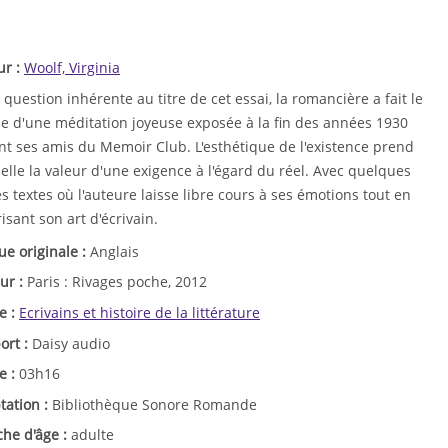
ur :
Woolf, Virginia
 question inhérente au titre de cet essai, la romancière a fait le
e d'une méditation joyeuse exposée à la fin des années 1930
nt ses amis du Memoir Club. L'esthétique de l'existence prend
elle la valeur d'une exigence à l'égard du réel. Avec quelques
s textes où l'auteure laisse libre cours à ses émotions tout en
isant son art d'écrivain.
ue originale :
Anglais
ur :
Paris : Rivages poche, 2012
e :
Ecrivains et histoire de la littérature
ort :
Daisy audio
e :
03h16
tation :
Bibliothèque Sonore Romande
che d'âge :
adulte