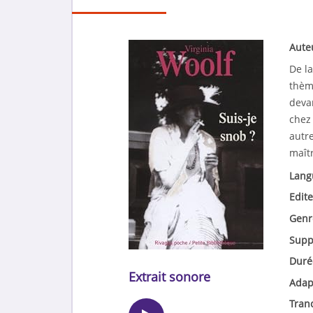
Aute
De la
thèm
deva
chez 
autre
maîtr
Lang
Edite
Genr
Supp
Duré
Extrait sonore
Adap
Tran