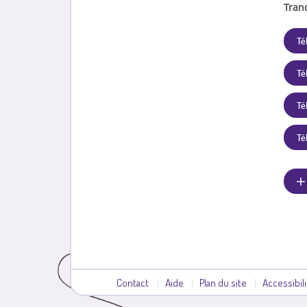
Tran
Té
Té
Tél
Té
Contact
Aide
Plan du site
Accessibil