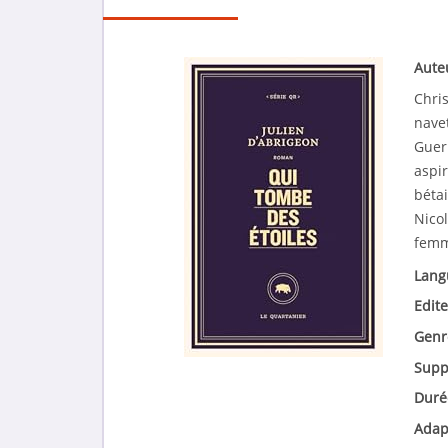
Aute
Chri
nave
Guer
aspi
bétai
Nicol
femm
Lang
Edite
Genr
Supp
Duré
Adap