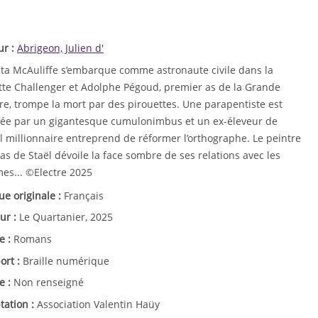
ur :
Abrigeon, Julien d'
sta McAuliffe s’embarque comme astronaute civile dans la
tte Challenger et Adolphe Pégoud, premier as de la Grande
re, trompe la mort par des pirouettes. Une parapentiste est
rée par un gigantesque cumulonimbus et un ex-éleveur de
l millionnaire entreprend de réformer l’orthographe. Le peintre
as de Staël dévoile la face sombre de ses relations avec les
es... ©Electre 2025
ue originale :
Français
ur :
Le Quartanier, 2025
e :
Romans
ort :
Braille numérique
e :
Non renseigné
tation :
Association Valentin Haüy