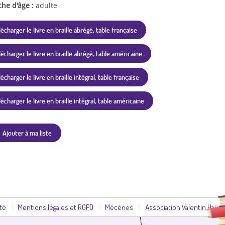
che d'âge :
adulte
lécharger le livre en braille abrégé, table française
lécharger le livre en braille abrégé, table américaine
écharger le livre en braille intégral, table française
lécharger le livre en braille intégral, table américaine
Ajouter à ma liste
ité
Mentions légales et RGPD
Mécènes
Association Valentin Haüy