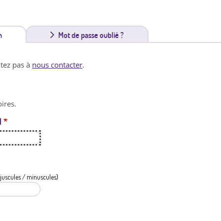
n
(
Mot de passe oublié ?
o
itez pas à
nous contacter
.
n
g
ires.
l
l
*
e
t
a
c
juscules / minuscules)
t
i