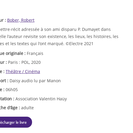
ur :
Bober, Robert
lettre-récit adressée à son ami disparu P. Dumayet dans
lle l'auteur revisite son existence, les lieux, les histoires, les
s et les textes qui l'ont marqué. ©Electre 2021
ue originale :
Français
ur :
Paris : POL, 2020
e :
Théâtre / Cinéma
ort :
Daisy audio lu par Manon
e :
06h05
tation :
Association Valentin Haüy
che d'âge :
adulte
lécharger le livre