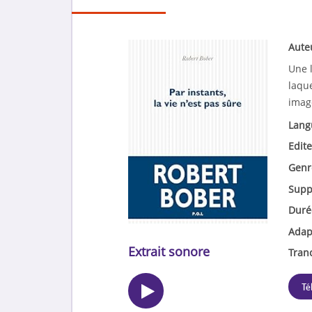
Aute
Une 
laque
image
Lang
Edite
Genr
Supp
Duré
Adap
Extrait sonore
Tran
Té