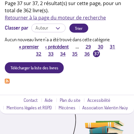
Page 37 sur 37, 2 résultat(s) sur cette page, pour un
total de 362 livre(s).
Retourner à la page du moteur de recherche
Classer par
Aucun nouveau livre n'a a été trouvé dans cette catégorie.
«
premier
‹
précédent
…
29
30
31
P
37
32
33
34
35
36
a
Télécharger la liste des livres
g
e
Contact
Aide
Plan du site
Accessibilité
s
Mentions légales et RGPD
Mécènes
Association Valentin Haüy