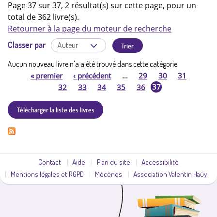
Page 37 sur 37, 2 résultat(s) sur cette page, pour un
total de 362 livre(s).
Retourner à la page du moteur de recherche
Classer par
Aucun nouveau livre n'a a été trouvé dans cette catégorie.
«
premier
‹
précédent
…
29
30
31
P
37
32
33
34
35
36
a
Télécharger la liste des livres
g
e
Contact
Aide
Plan du site
Accessibilité
s
Mentions légales et RGPD
Mécènes
Association Valentin Haüy