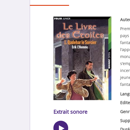
Aute
Premi
pays 
fant
l'app
mona
s'em
ince
jeun
fanta
Lang
Edite
Extrait sonore
Genr
Supp
Duré