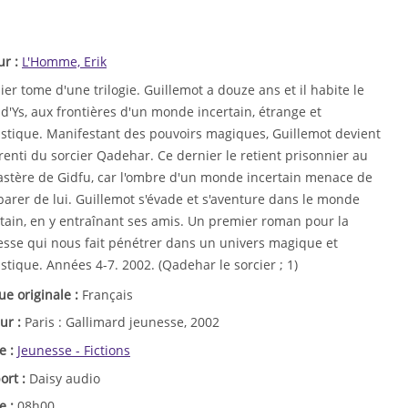
ur :
L'Homme, Erik
er tome d'une trilogie. Guillemot a douze ans et il habite le
d'Ys, aux frontières d'un monde incertain, étrange et
astique. Manifestant des pouvoirs magiques, Guillemot devient
renti du sorcier Qadehar. Ce dernier le retient prisonnier au
stère de Gidfu, car l'ombre d'un monde incertain menace de
parer de lui. Guillemot s'évade et s'aventure dans le monde
rtain, en y entraînant ses amis. Un premier roman pour la
esse qui nous fait pénétrer dans un univers magique et
stique. Années 4-7. 2002. (Qadehar le sorcier ; 1)
ue originale :
Français
ur :
Paris : Gallimard jeunesse, 2002
e :
Jeunesse - Fictions
ort :
Daisy audio
e :
08h00