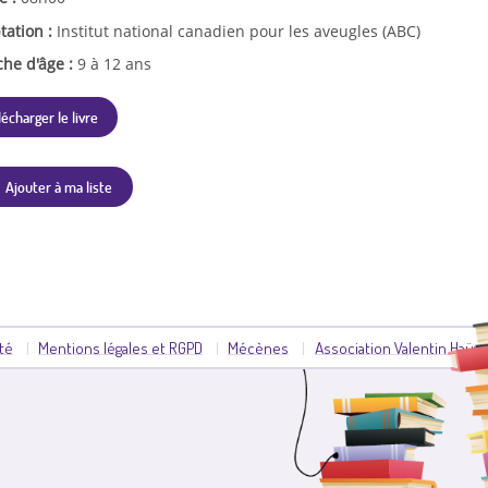
tation :
Institut national canadien pour les aveugles (ABC)
che d'âge :
9 à 12 ans
lécharger le livre
Ajouter à ma liste
ité
Mentions légales et RGPD
Mécènes
Association Valentin Haüy