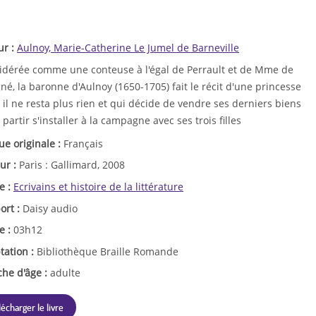
ur :
Aulnoy, Marie-Catherine Le Jumel de Barneville
idérée comme une conteuse à l'égal de Perrault et de Mme de
né, la baronne d'Aulnoy (1650-1705) fait le récit d'une princesse
 il ne resta plus rien et qui décide de vendre ses derniers biens
 partir s'installer à la campagne avec ses trois filles
ue originale :
Français
ur :
Paris : Gallimard, 2008
e :
Ecrivains et histoire de la littérature
ort :
Daisy audio
e :
03h12
tation :
Bibliothèque Braille Romande
che d'âge :
adulte
lécharger le livre