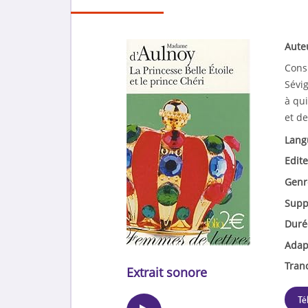
Aute
Cons
Sévig
à qui
et de
Lang
Edite
Genr
Supp
Duré
Adap
Tran
Extrait sonore
Té