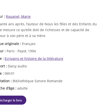
ur :
Rouanet, Marie
nte ans après, l'auteur de Nous les filles et des Enfants du
 mesure ce qu'elle doit de richesses et de capacité de
eur à son père et à sa mère.
ue originale :
Français
ur :
Paris : Payot, 1994
e :
Ecrivains et histoire de la littérature
ort :
Daisy audio
e :
06h31
tation :
Bibliothèque Sonore Romande
che d'âge :
adulte
lécharger le livre