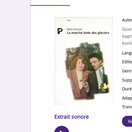
Aute
Quara
bagne
bonh
Lang
Edite
Genr
Supp
Duré
Adap
Tran
Extrait sonore
Té