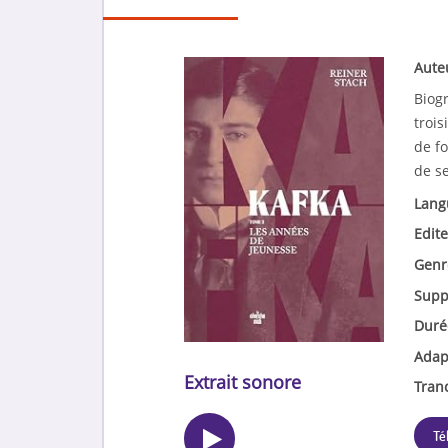
Aute
Biogr
trois
de fo
de se
Lang
Edite
Genr
Supp
Duré
Adap
Extrait sonore
Tran
Té