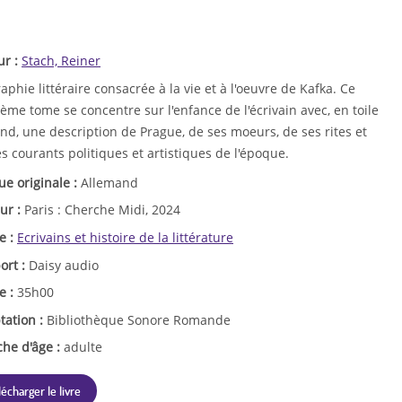
ur :
Stach, Reiner
aphie littéraire consacrée à la vie et à l'oeuvre de Kafka. Ce
ième tome se concentre sur l'enfance de l'écrivain avec, en toile
nd, une description de Prague, de ses moeurs, de ses rites et
s courants politiques et artistiques de l'époque.
ue originale :
Allemand
ur :
Paris : Cherche Midi, 2024
e :
Ecrivains et histoire de la littérature
ort :
Daisy audio
e :
35h00
tation :
Bibliothèque Sonore Romande
che d'âge :
adulte
lécharger le livre