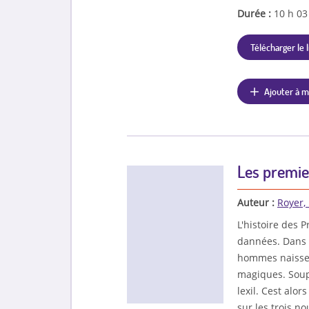
Durée :
10 h 0
Télécharger le l
Ajouter à m
Les premier
Auteur :
Royer,
L'histoire des 
dannées. Dans 
hommes naissen
magiques. Soup
lexil. Cest alor
sur les trois n