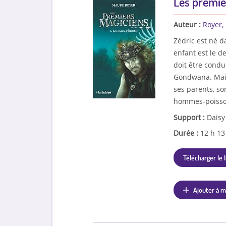
Les premie
Auteur :
Royer,
Zédric est né d
enfant est le d
doit être condu
Gondwana. Mais 
ses parents, so
hommes-poiss
Support :
Daisy
Durée :
12 h 1
Télécharger le l
Ajouter à m