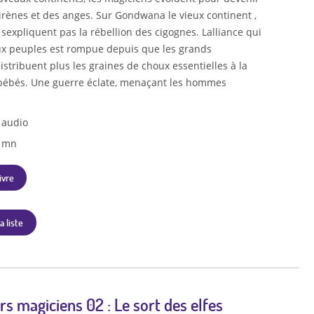
sirènes et des anges. Sur Gondwana le vieux continent ,
expliquent pas la rébellion des cigognes. Lalliance qui
eux peuples est rompue depuis que les grands
istribuent plus les graines de choux essentielles à la
bébés. Une guerre éclate, menaçant les hommes
 audio
4 mn
ivre
a liste
s magiciens 02 : Le sort des elfes