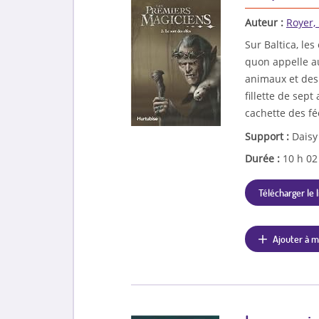
Auteur :
Royer,
Sur Baltica, le
quon appelle a
animaux et des
fillette de sept
cachette des fé
Support :
Daisy
Durée :
10 h 0
Télécharger le l
Ajouter à m