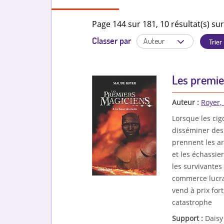
Page 144 sur 181, 10 résultat(s) sur
Classer par
Les premie
Auteur :
Royer,
Lorsque les cig
disséminer des
prennent les ar
et les échassie
les survivantes
commerce lucrat
vend à prix for
catastrophe
Support :
Daisy