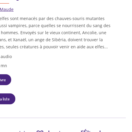
 Maude
s elfes sont menacés par des chauves-souris mutantes
ussi vampires, parce quelles se nourrissent du sang des
 hommes. Envoyés sur le vieux continent, Ancolie, une
 ans, et Xanaël, un ange de Sibéria, doivent trouver la
es, seules créatures à pouvoir venir en aide aux elfes...
 audio
2 mn
ivre
a liste