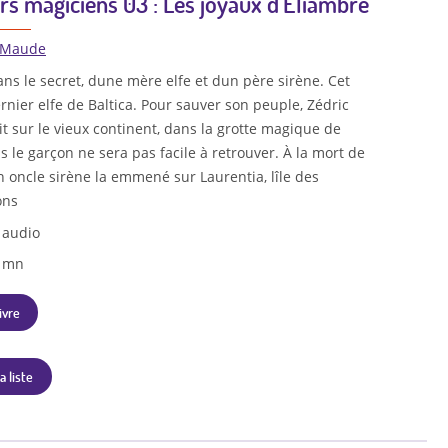
rs magiciens 03 : Les joyaux d'Éliambre
 Maude
ans le secret, dune mère elfe et dun père sirène. Cet
ernier elfe de Baltica. Pour sauver son peuple, Zédric
it sur le vieux continent, dans la grotte magique de
le garçon ne sera pas facile à retrouver. À la mort de
n oncle sirène la emmené sur Laurentia, lîle des
ons
 audio
3 mn
ivre
a liste