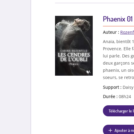
Phaenix 01 
Auteur :
Rozenf
Anaïa, bientôt
Provence. Elle 
lui parle. Des
deux garçons se
phaenix, un ois
soeurs, se retro
Support :
Daisy
Durée :
08h24
Télécharger le l
Ajouter à m