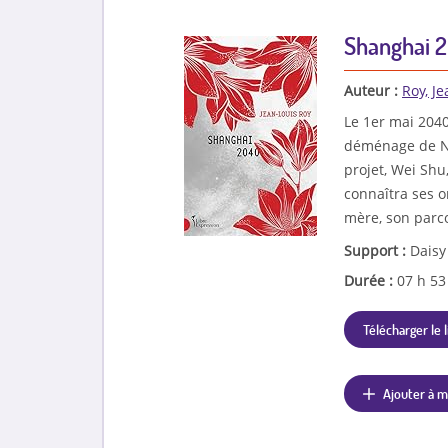
Shanghai 
Auteur :
Roy, J
Le 1er mai 2040
déménage de Ne
projet, Wei Shu
connaîtra ses or
mère, son parco
Support :
Daisy
Durée :
07 h 5
Télécharger le l
Ajouter à m