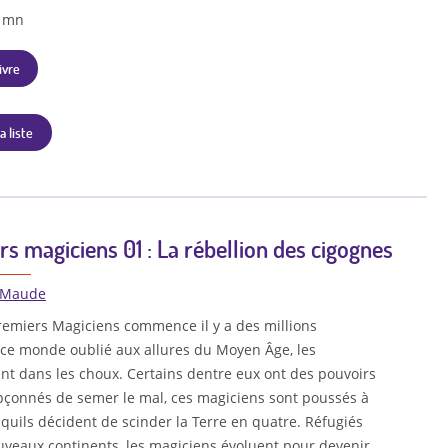
3 mn
ivre
a liste
s magiciens 01 : La rébellion des cigognes
 Maude
Premiers Magiciens commence il y a des millions
ce monde oublié aux allures du Moyen Âge, les
t dans les choux. Certains dentre eux ont des pouvoirs
çonnés de semer le mal, ces magiciens sont poussés à
s quils décident de scinder la Terre en quatre. Réfugiés
ouveaux continents, les magiciens évoluent pour devenir