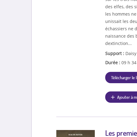
des elfes, des 
les hommes ne s
unissait les d
échassiers ne d
naissance des 
dextinction...
Support :
Daisy
Durée :
09 h 3
Télécharger le l
Ajouter à m
Les premier