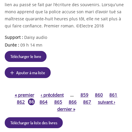
lien au passé se fait par l'écriture des souvenirs. Lorsqu'une
mono apprend que la police accuse son mari d'avoir tué sa
maîtresse quarante-huit heures plus tôt, elle ne sait plus à
qui faire confiance. Premier roman. ©Electre 2018
Support :
Daisy audio
Durée :
09 h 14 mn
Télécharger le livre
Ajouter à ma liste
«
premier
‹
précédent
…
859
860
861
P
86
862
864
865
866
867
suivant
›
3
dernier
»
a
Télécharger la liste des livres
g