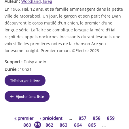
Auteur :
Woodland, Greg
En 1966, Hal, 12 ans, et sa famille emménagent dans la petite
ville de Moorabool. Un jour, le garçon et son petit frère Evan
découvrent le corps mutilé d'un chien, le premier d'une
longue série. L'affaire se complique lorsque la mère d'Hal
reçoit des appels nocturnes incessants durant lesquels une
voix siffle les premières notes de la chanson Are you
lonesome tonight. Premier roman. ©Electre 2023
Support :
Daisy audio
Durée :
10h21
Télécharger le livre
Ajouter à ma liste
«
premier
‹
précédent
…
857
858
859
P
86
860
862
863
864
865
…