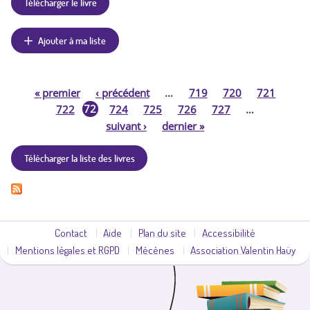
Télécharger le livre
Ajouter à ma liste
«
premier
‹
précédent
…
719
720
721
P
72
722
724
725
726
727
…
3
suivant
›
dernier
»
a
Télécharger la liste des livres
g
e
s
Contact
Aide
Plan du site
Accessibilité
Mentions légales et RGPD
Mécènes
Association Valentin Haüy