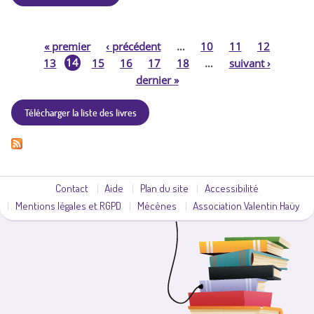
«
premier
‹
précédent
…
10
11
12
P
14
13
15
16
17
18
…
suivant
›
dernier
»
a
Télécharger la liste des livres
g
e
s
Contact
Aide
Plan du site
Accessibilité
Mentions légales et RGPD
Mécènes
Association Valentin Haüy