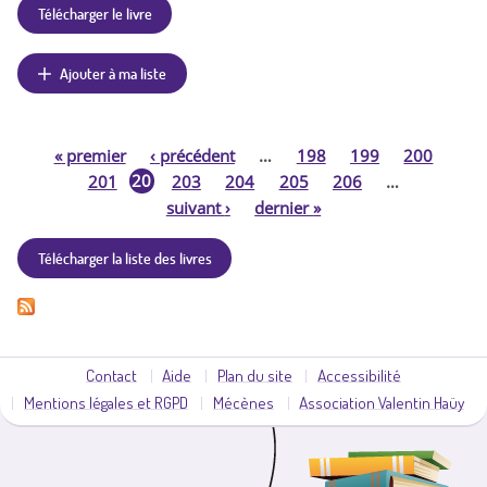
Télécharger le livre
Ajouter à ma liste
«
premier
‹
précédent
…
198
199
200
P
20
201
203
204
205
206
…
2
suivant
›
dernier
»
a
Télécharger la liste des livres
g
e
s
Contact
Aide
Plan du site
Accessibilité
Mentions légales et RGPD
Mécènes
Association Valentin Haüy