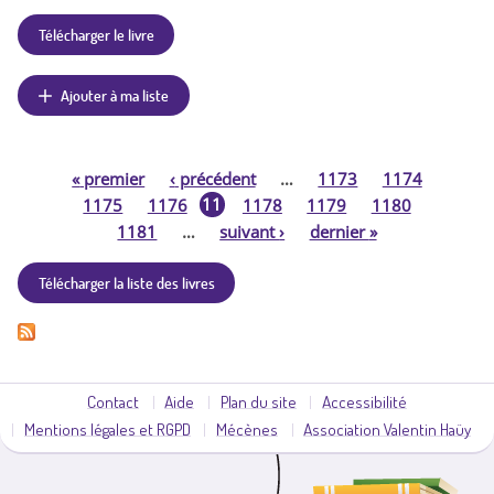
Télécharger le livre
Ajouter à ma liste
«
premier
‹
précédent
…
1173
1174
P
11
1175
1176
1178
1179
1180
77
1181
…
suivant
›
dernier
»
a
Télécharger la liste des livres
g
e
s
Contact
Aide
Plan du site
Accessibilité
Mentions légales et RGPD
Mécènes
Association Valentin Haüy