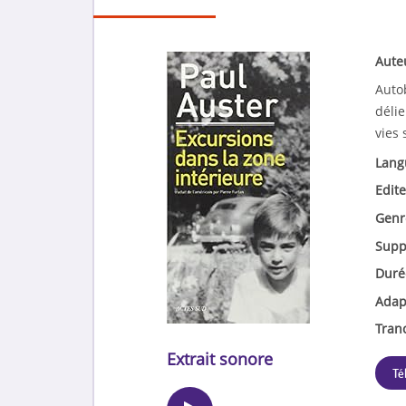
Aute
Autob
déli
vies
Lang
Edite
Genr
Supp
Duré
Adap
Tran
Extrait sonore
Té