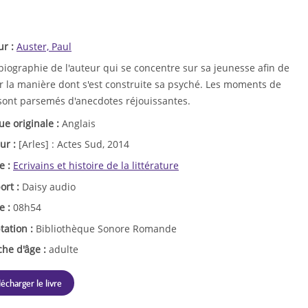
ur :
Auster, Paul
iographie de l'auteur qui se concentre sur sa jeunesse afin de
er la manière dont s'est construite sa psyché. Les moments de
 sont parsemés d'anecdotes réjouissantes.
ue originale :
Anglais
ur :
[Arles] : Actes Sud, 2014
e :
Ecrivains et histoire de la littérature
ort :
Daisy audio
e :
08h54
tation :
Bibliothèque Sonore Romande
che d'âge :
adulte
lécharger le livre