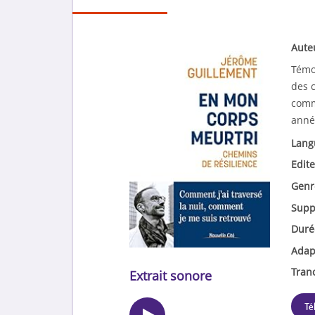
Aute
Témo
des c
comme
anné
Lang
Edite
Genr
Supp
Duré
Adap
Tran
Extrait sonore
Té