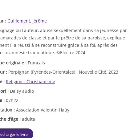
ur :
Guillement, Jérôme
ignage où l'auteur, abusé sexuellement dans sa jeunesse par
amarades de classe et par le prêtre de sa paroisse, explique
nt il a réussi à se reconstruire grâce à sa foi, après des
es d'amnésie traumatique. ©Electre 2024
ue originale :
Français
ur :
Perpignan (Pyrénées-Orientales) : Nouvelle Cité, 2023
e :
Religion - Christianisme
ort :
Daisy audio
e :
07h22
tation :
Association Valentin Haüy
che d'âge :
adulte
lécharger le livre