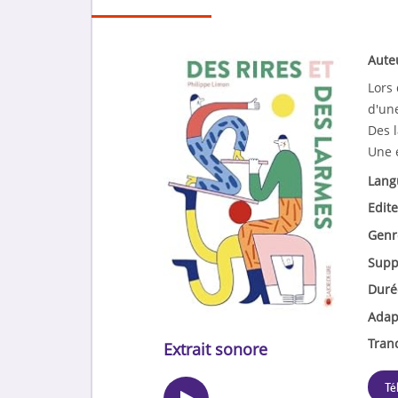
Aute
Lors 
d'un
Des l
Une é
Lang
Edite
Genr
Supp
Duré
Adap
Tran
Extrait sonore
Té