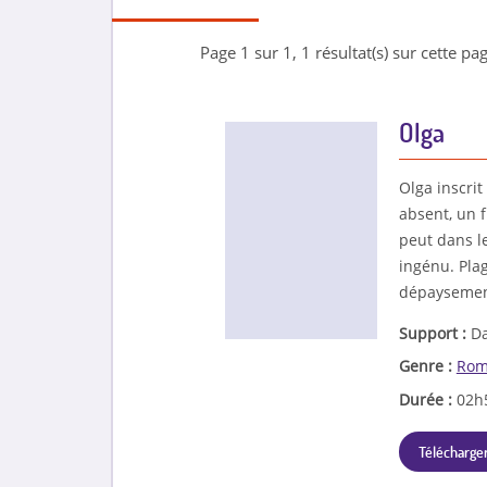
Page 1 sur 1, 1 résultat(s) sur cette pag
Olga
Olga inscrit
absent, un 
peut dans le
ingénu. Plag
dépaysement
Support :
Da
Genre :
Rom
Durée :
02h
Télécharger