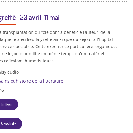
reffé : 23 avril-11 mai
la transplantation du foie dont a bénéficié l'auteur, de la
laquelle a eu lieu la greffe ainsi que du séjour à l'hôpital
ervice spécialisé. Cette expérience particulière, organique,
 une leçon d'humilité en même temps qu'un matériel
es réflexions humoristiques.
isy audio
vains et histoire de la littérature
46
 le livre
 à ma liste