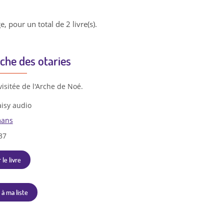
e, pour un total de 2 livre(s).
che des otaries
evisitée de l'Arche de Noé.
isy audio
ans
37
 le livre
 à ma liste