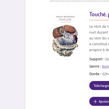
Touché, g
Le récit de 
nuit durant 
au sein du s
a constitué
propice à d
Support :
Da
Genre :
Ecri
Durée :
02h
Télécharger
Ajouter