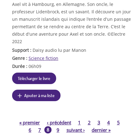
Axel vit à Hambourg, en Allemagne. Son oncle, le
professeur Lidenbrock, est un savant. Il découvre un jour
un manuscrit islandais qui indique l'entrée d'un passage
permettant de se rendre au centre de la Terre. C'est le
début d'une aventure pour Axel et son oncle. ©Electre
2022
Support :
Daisy audio lu par Manon
Genre :
Science fiction
Durée :
06h09
Télécharger le livre
Ajouter à ma liste
«
premier
‹
précédent
1
2
3
4
5
P
8
6
7
9
suivant
›
dernier
»