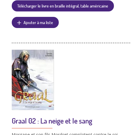
Télécharger le livre en braille intégral, table américaine
Ajouter à ma liste
Graal 02 : La neige et le sang
Morgane et son fils Mordret complotent contre le roi