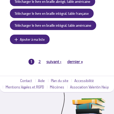
Télécharger le livre en braille abrégé, table américaine
Télécharger le livre en braille intégral, table française
Télécharger le livre en braille intégral, table américaine
Ajouter à ma liste
1
2
suivant
›
dernier
»
P
a
Contact
Aide
Plan du site
Accessibilité
Mentions légales et RGPD
Mécènes
Association Valentin Haüy
g
e
s