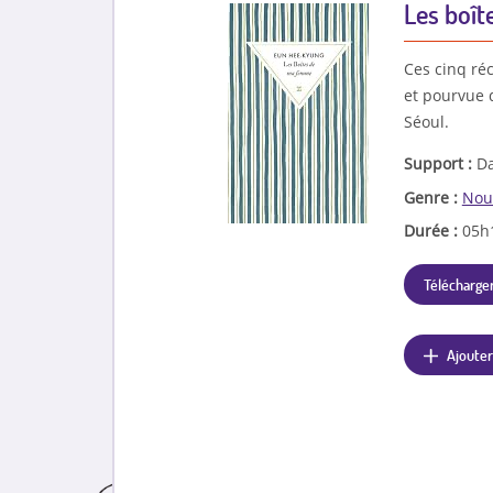
Les boî
Ces cinq réc
et pourvue 
Séoul.
Support :
Da
Genre :
Nou
Durée :
05h
Télécharger
Ajouter