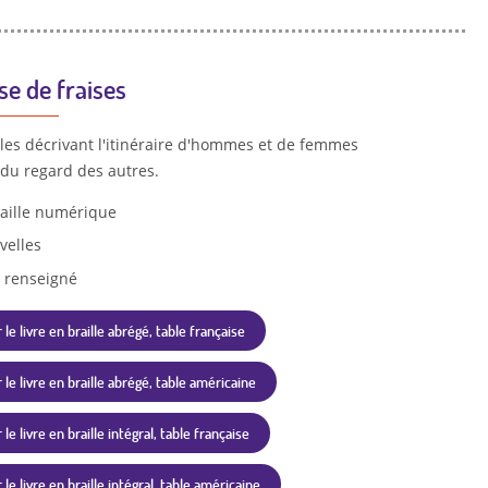
se de fraises
lles décrivant l'itinéraire d'hommes et de femmes
 du regard des autres.
aille numérique
velles
 renseigné
 le livre en braille abrégé, table française
 le livre en braille abrégé, table américaine
le livre en braille intégral, table française
le livre en braille intégral, table américaine