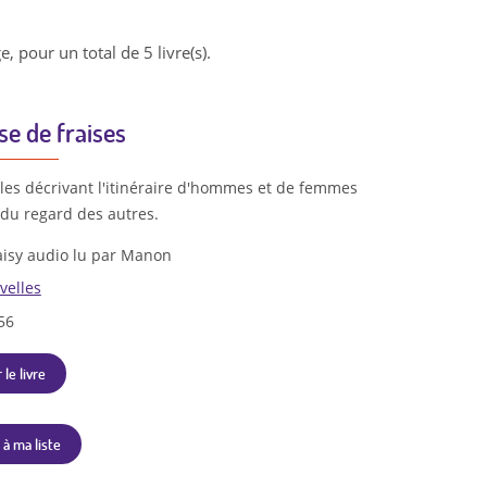
e, pour un total de 5 livre(s).
se de fraises
lles décrivant l'itinéraire d'hommes et de femmes
 du regard des autres.
isy audio lu par Manon
velles
56
 le livre
 à ma liste