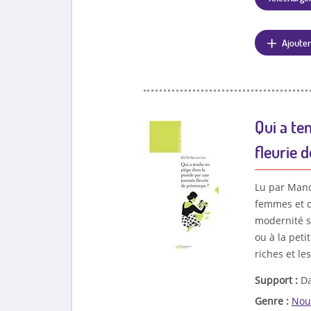
Ajouter
Qui a te
fleurie 
Lu par Mano
femmes et d’
modernité s
ou à la peti
riches et le
Support :
Da
Genre :
Nou