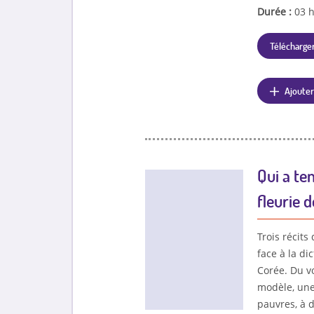
Durée :
03 
Télécharger
Ajouter
Qui a te
fleurie 
Trois récits
face à la di
Corée. Du vo
modèle, une
pauvres, à 