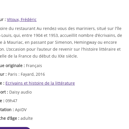
ur :
Vitoux, Frédéric
toire du restaurant Au rendez-vous des mariniers, situé sur l'île
-Louis, qui, entre 1904 et 1953, accueillit nombre d'écrivains, de
ne à Mauriac, en passant par Simenon, Hemingway ou encore
n. L'occasion pour l'auteur de revenir sur l'histoire littéraire et
elle de la France du début du XXe siècle.
ue originale :
Français
ur :
Paris : Fayard, 2016
e :
Ecrivains et histoire de la littérature
ort :
Daisy audio
e :
09h47
tation :
ApiDV
che d'âge :
adulte