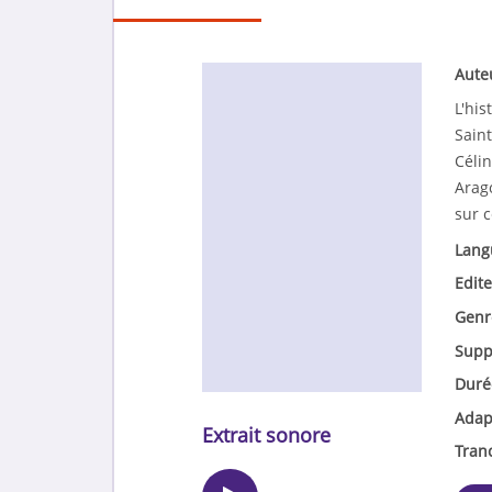
Aute
L'his
Saint
Céli
Arago
sur c
Lang
Edite
Genr
Supp
Duré
Adap
Extrait sonore
Tran