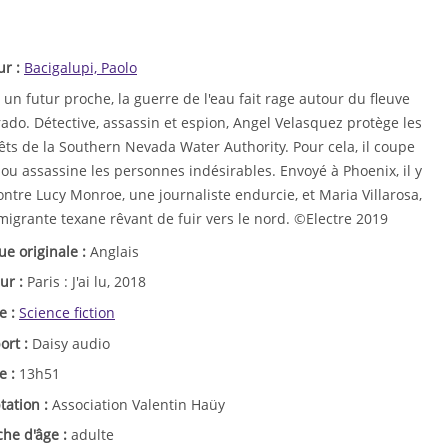
ur :
Bacigalupi, Paolo
un futur proche, la guerre de l'eau fait rage autour du fleuve
ado. Détective, assassin et espion, Angel Velasquez protège les
êts de la Southern Nevada Water Authority. Pour cela, il coupe
 ou assassine les personnes indésirables. Envoyé à Phoenix, il y
ntre Lucy Monroe, une journaliste endurcie, et Maria Villarosa,
migrante texane rêvant de fuir vers le nord. ©Electre 2019
ue originale :
Anglais
ur :
Paris : J'ai lu, 2018
e :
Science fiction
ort :
Daisy audio
e :
13h51
tation :
Association Valentin Haüy
che d'âge :
adulte