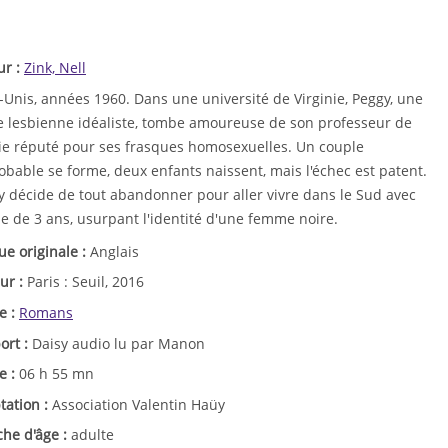
ur :
Zink, Nell
-Unis, années 1960. Dans une université de Virginie, Peggy, une
e lesbienne idéaliste, tombe amoureuse de son professeur de
ie réputé pour ses frasques homosexuelles. Un couple
bable se forme, deux enfants naissent, mais l'échec est patent.
y décide de tout abandonner pour aller vivre dans le Sud avec
lle de 3 ans, usurpant l'identité d'une femme noire.
ue originale :
Anglais
ur :
Paris : Seuil, 2016
e :
Romans
ort :
Daisy audio lu par Manon
e :
06 h 55 mn
tation :
Association Valentin Haüy
che d'âge :
adulte