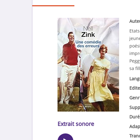
Aute
Etats
jeun
poés
impro
Pegg
sa fi
Lang
Edite
Genr
Supp
Duré
Extrait sonore
Adap
Tran