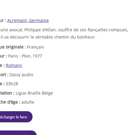
ur :
Acremant, Germaine
une avocat, Philippe d'Allan, souffre de ses fiançailles rompues,
il va découvrir le véritable chemin du bonheur.
ue originale :
Français
ur :
Paris : Plon, 1977
e :
Romans
ort :
Daisy audio
e :
03h28
tation :
Ligue Braille Belge
che d'âge :
adulte
lécharger le livre