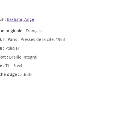
ur :
Bastiani, Ange
ue originale :
Français
ur :
Paris : Presses de la cite, 1963
e :
Policier
ort :
Braille intégral
e :
TL - 6 vol.
che d'âge :
adulte