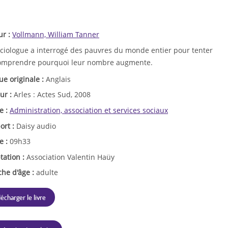
ur :
Vollmann, William Tanner
ociologue a interrogé des pauvres du monde entier pour tenter
omprendre pourquoi leur nombre augmente.
ue originale :
Anglais
ur :
Arles : Actes Sud, 2008
e :
Administration, association et services sociaux
ort :
Daisy audio
e :
09h33
tation :
Association Valentin Haüy
che d'âge :
adulte
lécharger le livre