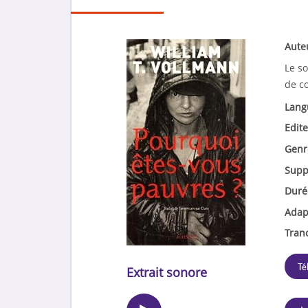
Aute
Le s
de c
Lang
Edite
Genr
Supp
Duré
Adap
Tran
Té
Extrait sonore