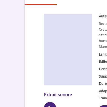
Aute
Recue
Croi
est d
humou
Manc
Lang
Edite
Genr
Supp
Duré
Adap
Extrait sonore
Tran