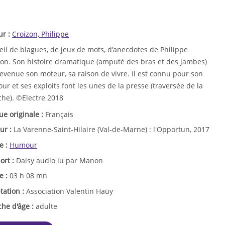
ur :
Croizon, Philippe
il de blagues, de jeux de mots, d'anecdotes de Philippe
zon. Son histoire dramatique (amputé des bras et des jambes)
evenue son moteur, sa raison de vivre. Il est connu pour son
r et ses exploits font les unes de la presse (traversée de la
he). ©Electre 2018
ue originale :
Français
ur :
La Varenne-Saint-Hilaire (Val-de-Marne) : l'Opportun, 2017
e :
Humour
ort :
Daisy audio lu par Manon
e :
03 h 08 mn
tation :
Association Valentin Haüy
che d'âge :
adulte