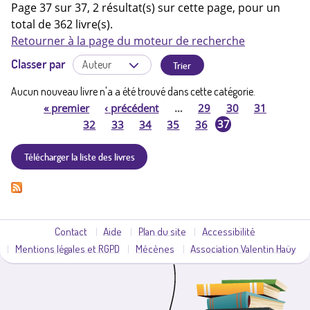
Page 37 sur 37, 2 résultat(s) sur cette page, pour un
total de 362 livre(s).
Retourner à la page du moteur de recherche
Classer par
Aucun nouveau livre n'a a été trouvé dans cette catégorie.
«
premier
‹
précédent
…
29
30
31
P
37
32
33
34
35
36
a
Télécharger la liste des livres
g
e
Contact
Aide
Plan du site
Accessibilité
s
Mentions légales et RGPD
Mécènes
Association Valentin Haüy