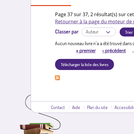
Page 37 sur 37, 2 résultat(s) sur cet
Retourner à la page du moteur de
Classer par
Aucun nouveau livre n'a a été trouvé dans c
«
premier
‹
précédent
P
Télécharger la liste des livres
a
g
e
s
Contact
Aide
Plan du site
Accessibil