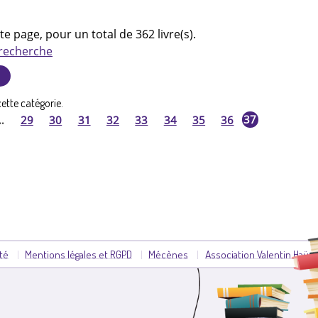
te page, pour un total de 362 livre(s).
 recherche
ette catégorie.
37
…
29
30
31
32
33
34
35
36
ité
Mentions légales et RGPD
Mécènes
Association Valentin Haüy