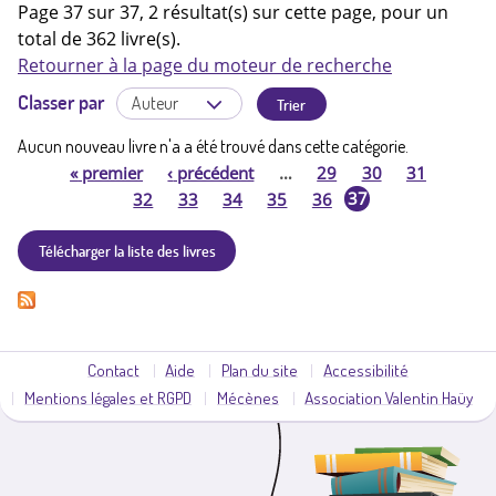
Page 37 sur 37, 2 résultat(s) sur cette page, pour un
total de 362 livre(s).
Retourner à la page du moteur de recherche
Classer par
Aucun nouveau livre n'a a été trouvé dans cette catégorie.
«
premier
‹
précédent
…
29
30
31
P
37
32
33
34
35
36
a
Télécharger la liste des livres
g
e
Contact
Aide
Plan du site
Accessibilité
s
Mentions légales et RGPD
Mécènes
Association Valentin Haüy