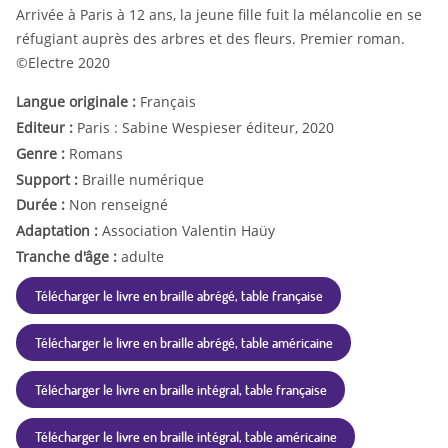
Arrivée à Paris à 12 ans, la jeune fille fuit la mélancolie en se
réfugiant auprès des arbres et des fleurs. Premier roman.
©Electre 2020
Langue originale :
Français
Editeur :
Paris : Sabine Wespieser éditeur, 2020
Genre :
Romans
Support :
Braille numérique
Durée :
Non renseigné
Adaptation :
Association Valentin Haüy
Tranche d'âge :
adulte
Télécharger le livre en braille abrégé, table française
Télécharger le livre en braille abrégé, table américaine
Télécharger le livre en braille intégral, table française
Télécharger le livre en braille intégral, table américaine