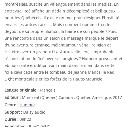
montréalais, suscite un vif engouement dans les médias. En
entrevue, Roé affiche un dédain décomplexé et belliqueux
pour les Québécois. Il existe un mot pour désigner l'hostilité
envers les autres races... Mais comment nomme-t-on le
dégoût de sa propre filiation, la haine de son peuple ? Puis,
une rencontre dans un salon de massage marque le départ
d'une aventure étrange, mêlant amour vénal, religion et
Histoire avec un grand « H ». Aura-t-elle lieu, l'improbable
réconciliation de Roé avec ses origines ? Humour provocant et
éblouissante érudition vont main dans la main dans cette
folle cavalcade entre le tombeau de Jeanne Mance, le Red
Light montréalais et les forêts de la Haute-Mauricie.
Langue originale :
Français
Editeur :
Montréal (Québec) Canada : Québec Amérique, 2017
Genre :
Humour
Support :
Daisy audio
Durée :
09h22
Adaptation :
BanQ (ABC)