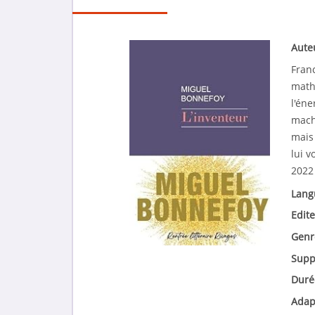
Aute
Fran
math
l'éne
machi
mais
lui v
2022
Lang
Edite
Genr
Supp
Duré
Adap