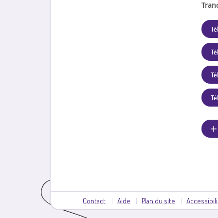
Tran
Té
Té
Tél
Té
Contact
Aide
Plan du site
Accessibil