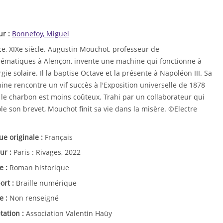
ur :
Bonnefoy, Miguel
ce, XIXe siècle. Augustin Mouchot, professeur de
ématiques à Alençon, invente une machine qui fonctionne à
rgie solaire. Il la baptise Octave et la présente à Napoléon III. Sa
ne rencontre un vif succès à l'Exposition universelle de 1878
 le charbon est moins coûteux. Trahi par un collaborateur qui
ole son brevet, Mouchot finit sa vie dans la misère. ©Electre
ue originale :
Français
ur :
Paris : Rivages, 2022
e :
Roman historique
ort :
Braille numérique
e :
Non renseigné
tation :
Association Valentin Haüy