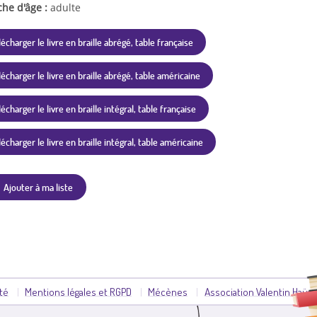
che d'âge :
adulte
lécharger le livre en braille abrégé, table française
lécharger le livre en braille abrégé, table américaine
écharger le livre en braille intégral, table française
lécharger le livre en braille intégral, table américaine
Ajouter à ma liste
ité
Mentions légales et RGPD
Mécènes
Association Valentin Haüy