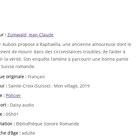
ur :
Zumwald, Jean-Claude
or Aubois propose à Raphaëlla, une ancienne amoureuse dont le
vient de mourir dans des circonstances troubles, de l'aider à
ir la vérité. Son enquête l'amène à parcourir une bonne partie
a Suisse romande.
ue originale :
Français
ur :
Sainte-Croix (Suisse) : Mon village, 2019
e :
Policier
ort :
Daisy audio
e :
05h01
tation :
Bibliothèque Sonore Romande
che d'âge :
adulte