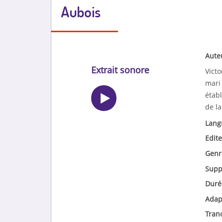
Aubois
Aute
Extrait sonore
Vict
mari 
établ
de l
Lang
Edite
Genr
Supp
Duré
Adap
Tran