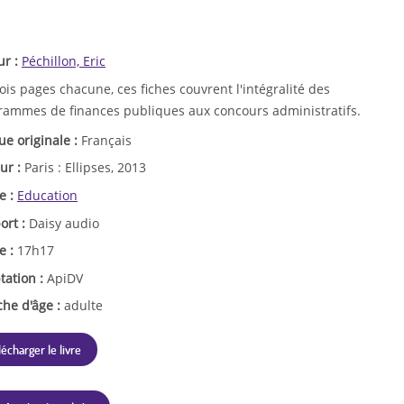
ur :
Péchillon, Eric
ois pages chacune, ces fiches couvrent l'intégralité des
rammes de finances publiques aux concours administratifs.
ue originale :
Français
ur :
Paris : Ellipses, 2013
e :
Education
ort :
Daisy audio
e :
17h17
tation :
ApiDV
che d'âge :
adulte
lécharger le livre