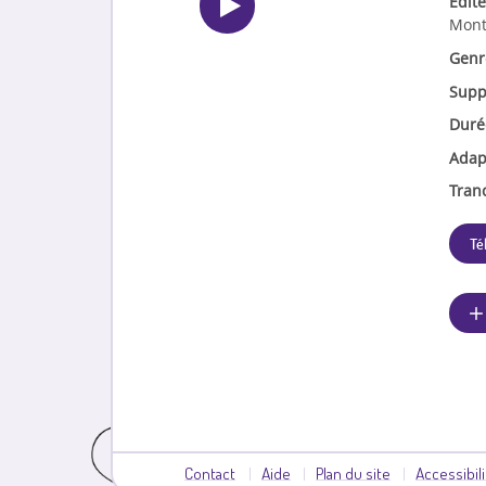
Edite
Mont
Genr
Supp
Duré
Adap
Tran
Té
Contact
Aide
Plan du site
Accessibil