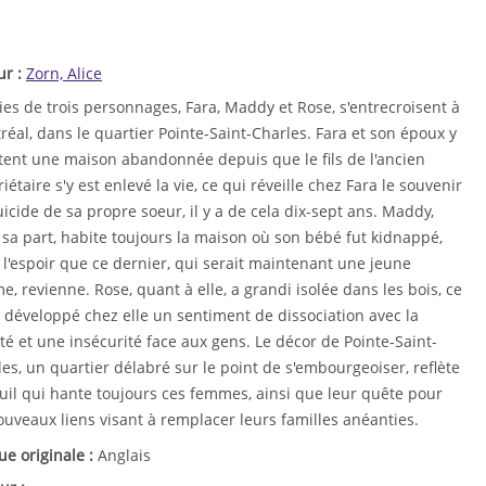
ur :
Zorn, Alice
ies de trois personnages, Fara, Maddy et Rose, s'entrecroisent à
éal, dans le quartier Pointe-Saint-Charles. Fara et son époux y
tent une maison abandonnée depuis que le fils de l'ancien
iétaire s'y est enlevé la vie, ce qui réveille chez Fara le souvenir
icide de sa propre soeur, il y a de cela dix-sept ans. Maddy,
sa part, habite toujours la maison où son bébé fut kidnappé,
l'espoir que ce dernier, qui serait maintenant une jeune
, revienne. Rose, quant à elle, a grandi isolée dans les bois, ce
 développé chez elle un sentiment de dissociation avec la
té et une insécurité face aux gens. Le décor de Pointe-Saint-
es, un quartier délabré sur le point de s'embourgeoiser, reflète
uil qui hante toujours ces femmes, ainsi que leur quête pour
uveaux liens visant à remplacer leurs familles anéanties.
ue originale :
Anglais