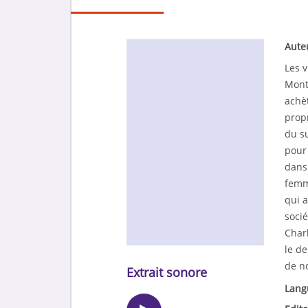
Aute
Les v
Montr
achè
propr
du su
pour 
dans 
femme
qui a
socié
Charl
le de
de no
Extrait sonore
Lang