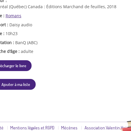
ur :
réal (Québec) Canada : Éditions Marchand de feuilles, 2018
e :
Romans
ort :
Daisy audio
e :
10h23
tation :
BanQ (ABC)
che d'âge :
adulte
lécharger le livre
Ajouter à ma liste
ité
Mentions légales et RGPD
Mécènes
Association Valentin Haüy