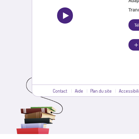
Adap
Tran
Té
Contact
Aide
Plan du site
Accessibil