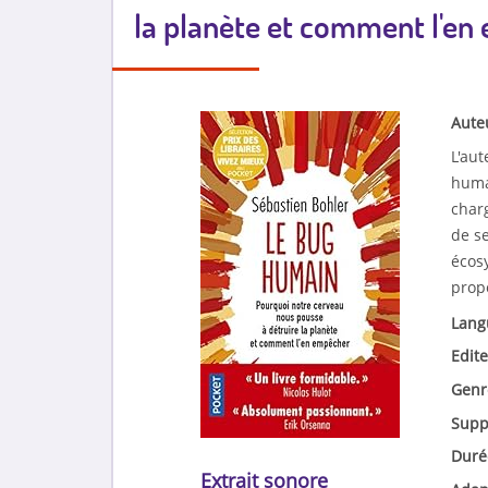
la planète et comment l'e
Aute
L'aut
humai
char
de se
écos
prop
Lang
Edite
Genr
Supp
Duré
Extrait sonore