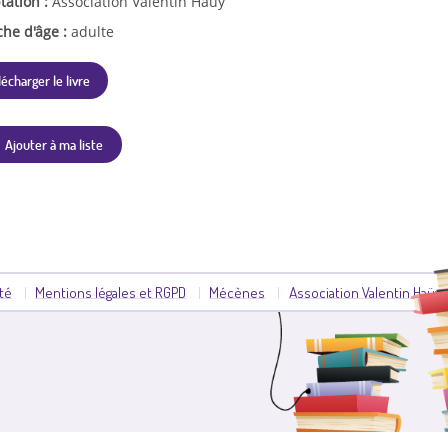
tation :
Association Valentin Haüy
che d'âge :
adulte
lécharger le livre
Ajouter à ma liste
ité
Mentions légales et RGPD
Mécènes
Association Valentin Haüy