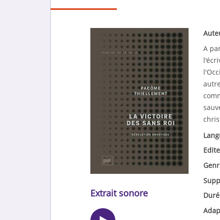
Aute
A pa
l'écr
l'Occ
autr
comm
sauv
chris
Lang
Edite
Genr
Supp
Extrait sonore
Duré
Adap