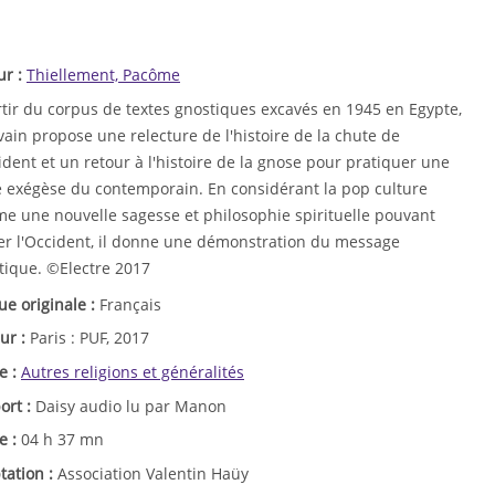
ur :
Thiellement, Pacôme
rtir du corpus de textes gnostiques excavés en 1945 en Egypte,
ivain propose une relecture de l'histoire de la chute de
ident et un retour à l'histoire de la gnose pour pratiquer une
e exégèse du contemporain. En considérant la pop culture
e une nouvelle sagesse et philosophie spirituelle pouvant
er l'Occident, il donne une démonstration du message
tique. ©Electre 2017
ue originale :
Français
ur :
Paris : PUF, 2017
e :
Autres religions et généralités
ort :
Daisy audio lu par Manon
e :
04 h 37 mn
tation :
Association Valentin Haüy