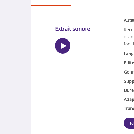
Aute
Extrait sonore
Recue
drame
font 
Lang
Edite
Genr
Supp
Duré
Adap
Tran
Té