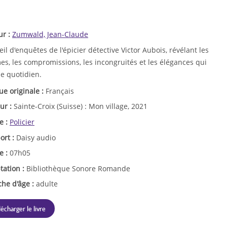
ur :
Zumwald, Jean-Claude
il d'enquêtes de l'épicier détective Victor Aubois, révélant les
s, les compromissions, les incongruités et les élégances qui
le quotidien.
ue originale :
Français
ur :
Sainte-Croix (Suisse) : Mon village, 2021
e :
Policier
ort :
Daisy audio
e :
07h05
tation :
Bibliothèque Sonore Romande
che d'âge :
adulte
lécharger le livre