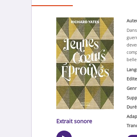
Aute
Dans
guer
deve
compa
belle
Lang
Edite
Genr
Supp
Duré
Adap
Extrait sonore
Tran