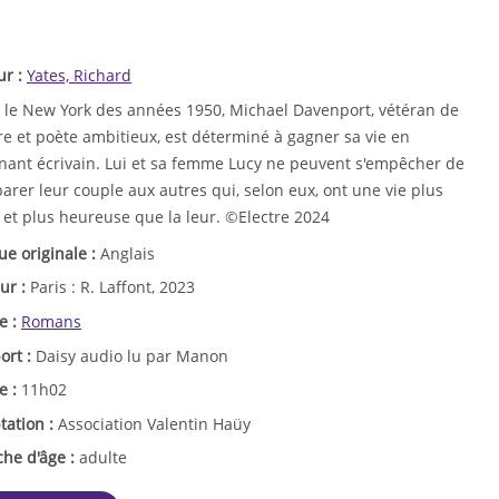
ur :
Yates, Richard
 le New York des années 1950, Michael Davenport, vétéran de
re et poète ambitieux, est déterminé à gagner sa vie en
nant écrivain. Lui et sa femme Lucy ne peuvent s'empêcher de
rer leur couple aux autres qui, selon eux, ont une vie plus
 et plus heureuse que la leur. ©Electre 2024
ue originale :
Anglais
ur :
Paris : R. Laffont, 2023
e :
Romans
ort :
Daisy audio lu par Manon
e :
11h02
tation :
Association Valentin Haüy
che d'âge :
adulte