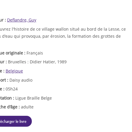
ur :
Deflandre, Guy
vrez l'histoire de ce village wallon situé au bord de la Lesse, ce
 d'eau qui provoqua, par érosion, la formation des grottes de
ue originale :
Français
ur :
Bruxelles : Didier Hatier, 1989
e :
Belgique
ort :
Daisy audio
e :
05h24
tation :
Ligue Braille Belge
che d'âge :
adulte
lécharger le livre