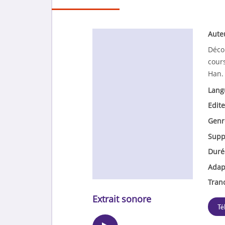
Aute
Décou
cours
Han.
Lang
Edite
Genr
Supp
Duré
Adap
Tran
Extrait sonore
Té